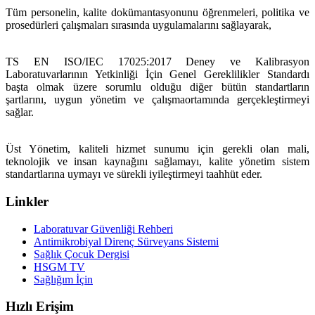
Tüm personelin, kalite dokümantasyonunu öğrenmeleri, politika ve
prosedürleri çalışmaları sırasında uygulamalarını sağlayarak,
TS EN ISO/IEC 17025:2017 Deney ve Kalibrasyon
Laboratuvarlarının Yetkinliği İçin Genel Gereklilikler Standardı
başta olmak üzere sorumlu olduğu diğer bütün standartların
şartlarını, uygun yönetim ve çalışma
ortamında gerçekleştirmeyi
sağlar.
Üst Yönetim, kaliteli hizmet sunumu için gerekli olan mali,
teknolojik ve insan kaynağını sağlamayı, kalite yönetim sistem
standartlarına uymayı ve sürekli iyileştirmeyi taahhüt eder.
Linkler
Laboratuvar Güvenliği Rehberi
Antimikrobiyal Direnç Sürveyans Sistemi
Sağlık Çocuk Dergisi
HSGM TV
Sağlığım İçin
Hızlı Erişim