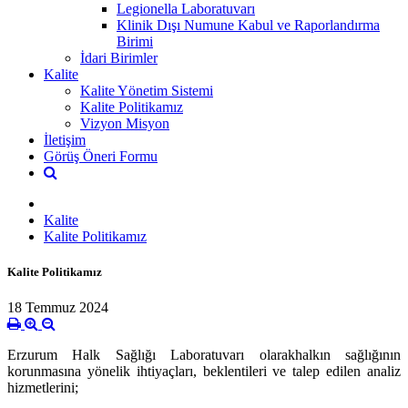
Legionella Laboratuvarı
Klinik Dışı Numune Kabul ve Raporlandırma
Birimi
İdari Birimler
Kalite
Kalite Yönetim Sistemi
Kalite Politikamız
Vizyon Misyon
İletişim
Görüş Öneri Formu
Kalite
Kalite Politikamız
Kalite Politikamız
18 Temmuz 2024
Erzurum
Halk Sağlığı Laboratuvarı olarak
halkın sağlığının
korunmasına yönelik ihtiyaçları, beklentileri ve talep edilen analiz
hizmetlerini;