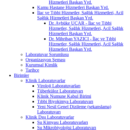
Hizmetleri Başkan Yrd.
Kamu Hastane Hizmetleri Başkan Yrd.
İlaç ve Tıbbi Hizmetler, Sağlık Hizmetleri, Acil
Sağlık Hizmetleri Başkan Yrd.
Dr. Aybüke UÇAR - İlaç ve Tıbbi
Hizmetler, Sağlık Hizmetleri, Acil Sağlık
Hizmetleri Başkan Yrd.
Dr. Mihriban YAZICI - İlaç ve Tıbbi
Hizmetler, Sağlık Hizmetleri, Acil Sağlık
Hizmetleri Başkan Yrd.
Laboratuvar Sorumlusu
Organizasyon Şeması
Kurumsal Kimlik
Tarihçe
Birimler
Klinik Laboratuvarlar
Viroloji Laboratuvarları
Tüberküloz Laboratuvarı
Klinik Numune Kabul Birimi
Tıbbi Biyokimya Laboratuvarı
Yeni Nesil Genel Dizileme (sekanslama)
Laboratuvarı
Klinik Dışı Laboratuvarlar
Su Kimyası Laboratuvarları
Su Mikrobiyolojisi Laboratuvarı