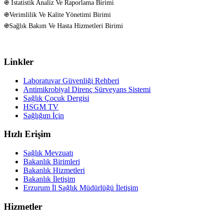
֍ İstatistik Analiz Ve Raporlama Birimi
֍Verimlilik Ve Kalite Yönetimi Birimi
֍Sağlık Bakım Ve Hasta Hizmetleri Birimi
Linkler
Laboratuvar Güvenliği Rehberi
Antimikrobiyal Direnç Sürveyans Sistemi
Sağlık Çocuk Dergisi
HSGM TV
Sağlığım İçin
Hızlı Erişim
Sağlık Mevzuatı
Bakanlık Birimleri
Bakanlık Hizmetleri
Bakanlık İletişim
Erzurum İl Sağlık Müdürlüğü İletişim
Hizmetler