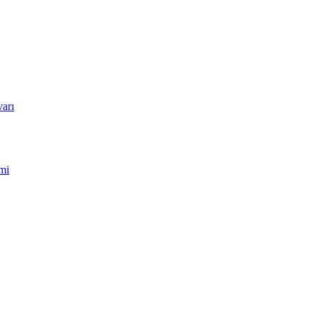
arı
mi