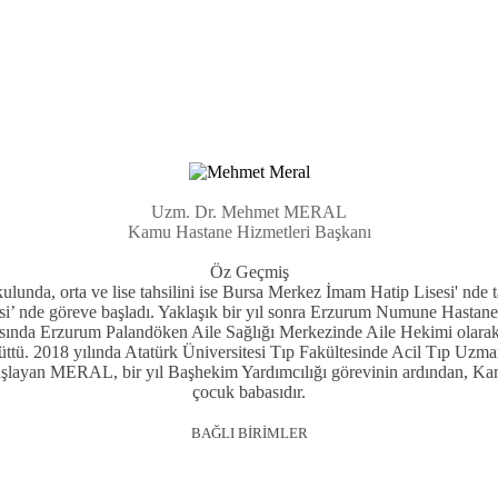
Uzm. Dr. Mehmet MERAL
Kamu Hastane Hizmetleri Başkanı
Öz Geçmiş
lunda, orta ve lise tahsilini ise Bursa Merkez İmam Hatip Lisesi' nde t
’ nde göreve başladı. Yaklaşık bir yıl sonra Erzurum Numune Hastanesi 
asında Erzurum Palandöken Aile Sağlığı Merkezinde Aile Hekimi olarak 
ü. 2018 yılında Atatürk Üniversitesi Tıp Fakültesinde Acil Tıp Uzmanlığ
şlayan MERAL, bir yıl Başhekim Yardımcılığı görevinin ardından, Kamu 
çocuk babasıdır.
BAĞLI BİRİMLER