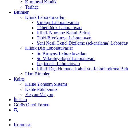
Kurumsal Kimlik
Tarihçe
Birimler
Klinik Laboratuvarlar
Viroloji Laboratuvarları
Tüberküloz Laboratuvarı
Klinik Numune Kabul Birimi
Tıbbi Biyokimya Laboratuvarı
Yeni Nesil Genel Dizileme (sekanslama) Laboratuv
Klinik Dışı Laboratuvarlar
Su Kimyası Laboratuvarları
Su Mikrobiyolojisi Laboratuvarı
Legionella Laboratuvarı
Klinik Dışı Numune Kabul ve Raporlandırma Biri
İdari Birimler
Kalite
Kalite Yönetim Sistemi
Kalite Politikamız
Vizyon Misyon
İletişim
Görüş Öneri Formu
Kurumsal