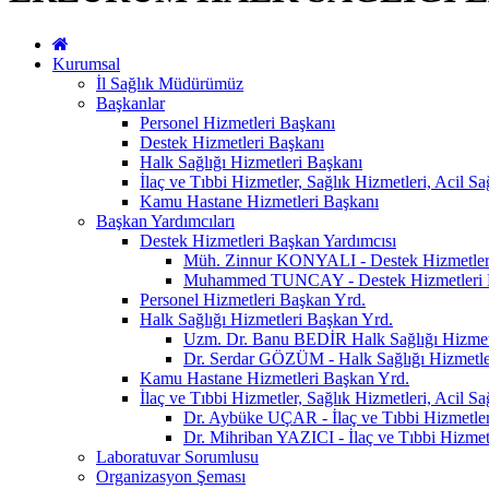
Kurumsal
İl Sağlık Müdürümüz
Başkanlar
Personel Hizmetleri Başkanı
Destek Hizmetleri Başkanı
Halk Sağlığı Hizmetleri Başkanı
İlaç ve Tıbbi Hizmetler, Sağlık Hizmetleri, Acil S
Kamu Hastane Hizmetleri Başkanı
Başkan Yardımcıları
Destek Hizmetleri Başkan Yardımcısı
Müh. Zinnur KONYALI - Destek Hizmetler
Muhammed TUNCAY - Destek Hizmetleri 
Personel Hizmetleri Başkan Yrd.
Halk Sağlığı Hizmetleri Başkan Yrd.
Uzm. Dr. Banu BEDİR Halk Sağlığı Hizmet
Dr. Serdar GÖZÜM - Halk Sağlığı Hizmetle
Kamu Hastane Hizmetleri Başkan Yrd.
İlaç ve Tıbbi Hizmetler, Sağlık Hizmetleri, Acil S
Dr. Aybüke UÇAR - İlaç ve Tıbbi Hizmetler,
Dr. Mihriban YAZICI - İlaç ve Tıbbi Hizmetl
Laboratuvar Sorumlusu
Organizasyon Şeması