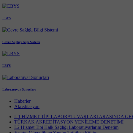
EBYS
Çevre Sağlığı Bilgi Sistemi
LBYS
Laboratuvar Sonuçları
Haberler
Akreditasyon
L 1 HİZMET TİPİ LABORATUVARLARI ARASINDA G
TÜRKAK AKREDİTASYON YENİLEME DENETİMİ
L2 Hizmet Tipi Halk Sağlığı Laboratuvarlarını Denetim
Yangın Güvenlik ve Yangın Tatbikatı Eğitimi