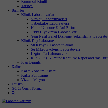
Kurumsal Kimlik
Tarihçe
Birimler
Klinik Laboratuvarlar
Viroloji Laboratuvarları
Tüberküloz Laboratuvarı
Klinik Numune Kabul Birimi
Tıbbi Biyokimya Laboratuvarı
Yeni Nesil Genel Dizileme (sekanslama) Laboratuv
Klinik Dışı Laboratuvarlar
Su Kimyası Laboratuvarları
Su Mikrobiyolojisi Laboratuvarı
Legionella Laboratuvarı
Klinik Dışı Numune Kabul ve Raporlandırma Biri
İdari Birimler
Kalite
Kalite Yönetim Sistemi
Kalite Politikamız
Vizyon Misyon
İletişim
Görüş Öneri Formu