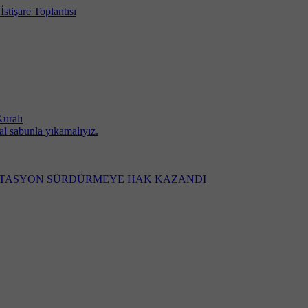
stişare Toplantısı
uralı
al sabunla yıkamalıyız.
DİTASYON SÜRDÜRMEYE HAK KAZANDI