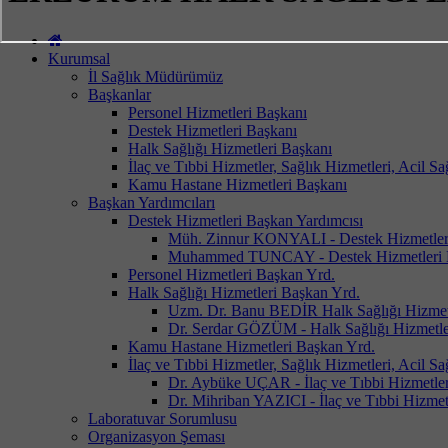
Kurumsal
İl Sağlık Müdürümüz
Başkanlar
Personel Hizmetleri Başkanı
Destek Hizmetleri Başkanı
Halk Sağlığı Hizmetleri Başkanı
İlaç ve Tıbbi Hizmetler, Sağlık Hizmetleri, Acil S
Kamu Hastane Hizmetleri Başkanı
Başkan Yardımcıları
Destek Hizmetleri Başkan Yardımcısı
Müh. Zinnur KONYALI - Destek Hizmetler
Muhammed TUNCAY - Destek Hizmetleri 
Personel Hizmetleri Başkan Yrd.
Halk Sağlığı Hizmetleri Başkan Yrd.
Uzm. Dr. Banu BEDİR Halk Sağlığı Hizmet
Dr. Serdar GÖZÜM - Halk Sağlığı Hizmetle
Kamu Hastane Hizmetleri Başkan Yrd.
İlaç ve Tıbbi Hizmetler, Sağlık Hizmetleri, Acil S
Dr. Aybüke UÇAR - İlaç ve Tıbbi Hizmetler,
Dr. Mihriban YAZICI - İlaç ve Tıbbi Hizmetl
Laboratuvar Sorumlusu
Organizasyon Şeması