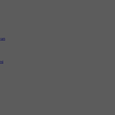
arı
mi