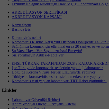
Erzurum İl Sağlık Müdürlüğü Halk Sağlığı Laboratuvarı Bölge İ
AKREDİTASYON SERTİFİKASI
AKREDİTASYON KAPSAMI
Kamu Spotu
Basında Biz
Koronavirüs nedir?
Koronavirüs Riskine Karşı Yurt Dışından Dönüşlerde 14 Gün K
Sağlığımızı korumak için ellerimizi en az 20 saniye, su ve norm
Su Varsa Hayat Var. Suyunuzu İsraf Etmeyin!
Siz Yorulmayın Artık e-Nabız Var
EHSL TÜRKAK TARAFINDAN 2028 e KADAR AKRE
İşte Türkiye’de koronavirüs testlerinin yapıldığı laboratuvar
Doğu’da Korona Virüsü Testleri Erzurum’da Yapılıyor
Türkiye'de koronavirüs testleri işte bu merkezlerde yapılıyor
Koronavirüs testi yapılan laboratuvarı TRT Haber görüntüledi
Linkler
Laboratuvar Güvenliği Rehberi
Antimikrobiyal Direnç Sürveyans Sistemi
Sağlık Çocuk Dergisi