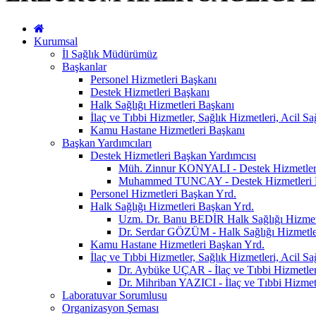
Kurumsal
İl Sağlık Müdürümüz
Başkanlar
Personel Hizmetleri Başkanı
Destek Hizmetleri Başkanı
Halk Sağlığı Hizmetleri Başkanı
İlaç ve Tıbbi Hizmetler, Sağlık Hizmetleri, Acil S
Kamu Hastane Hizmetleri Başkanı
Başkan Yardımcıları
Destek Hizmetleri Başkan Yardımcısı
Müh. Zinnur KONYALI - Destek Hizmetler
Muhammed TUNCAY - Destek Hizmetleri 
Personel Hizmetleri Başkan Yrd.
Halk Sağlığı Hizmetleri Başkan Yrd.
Uzm. Dr. Banu BEDİR Halk Sağlığı Hizmet
Dr. Serdar GÖZÜM - Halk Sağlığı Hizmetle
Kamu Hastane Hizmetleri Başkan Yrd.
İlaç ve Tıbbi Hizmetler, Sağlık Hizmetleri, Acil S
Dr. Aybüke UÇAR - İlaç ve Tıbbi Hizmetler,
Dr. Mihriban YAZICI - İlaç ve Tıbbi Hizmetl
Laboratuvar Sorumlusu
Organizasyon Şeması