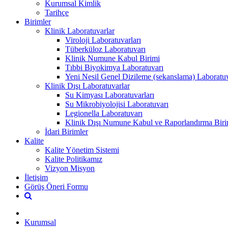
Kurumsal Kimlik
Tarihçe
Birimler
Klinik Laboratuvarlar
Viroloji Laboratuvarları
Tüberküloz Laboratuvarı
Klinik Numune Kabul Birimi
Tıbbi Biyokimya Laboratuvarı
Yeni Nesil Genel Dizileme (sekanslama) Laboratuv
Klinik Dışı Laboratuvarlar
Su Kimyası Laboratuvarları
Su Mikrobiyolojisi Laboratuvarı
Legionella Laboratuvarı
Klinik Dışı Numune Kabul ve Raporlandırma Biri
İdari Birimler
Kalite
Kalite Yönetim Sistemi
Kalite Politikamız
Vizyon Misyon
İletişim
Görüş Öneri Formu
Kurumsal