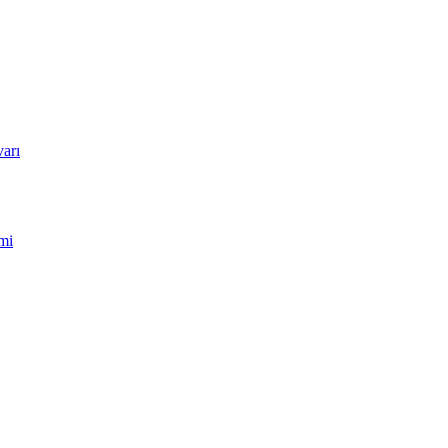
arı
mi